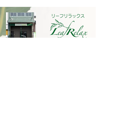
リーフリラックス
ご予約・お問合せはこちら →
0766ー75ー2943
※ お電話でのご予約もお受けしております
※ 当日予約可能
運営会社情報 →
トップ
/
リーフリラックスとは
/
ニュース＆お知らせ
/
コースと料金
/
トレーナー紹介
/
施術までの流れ
/
お客
様のレビュー
/
スタッフブログ
/
アクセス