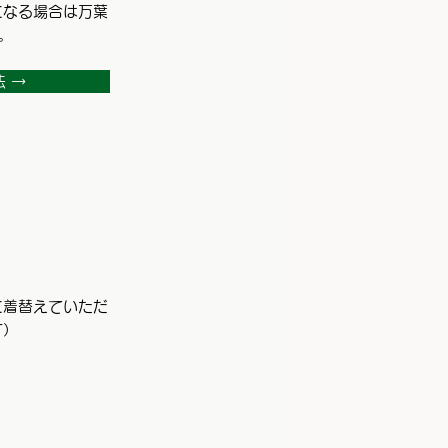
になる場合は万葉
。
 →
に着替えていただ
す）