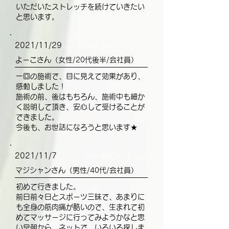
いただいたストレッチを続けていきたい
と思います。
2021/11/29
50分 選択コース
よーこさん（女性/20代後半/会社員）
一回の施術で、目に見えて効果があり、
感動しました！
施術の前、後はもちろん、施術中も細か
く説明して頂き、安心して受けることが
できました。
今後も、お世話になろうと思います★
2021/11/7
50分 選択コース
マジシャンさん（男性/40代/会社員）
初めて行きました。
前日前々日とスポーツ三昧で、あまりに
も全身の筋肉痛が酷いので、生まれて初
めてマッサージに行ってみようかなと思
い早朝から、ネットで、いろいろ探しま