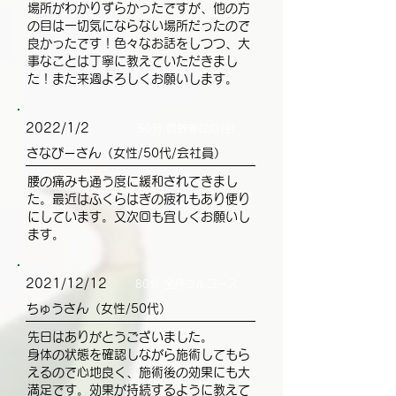
場所がわかりずらかったですが、他の方
の目は一切気にならない場所だったので
良かったです！色々なお話をしつつ、大
事なことは丁寧に教えていただきまし
た！また来週よろしくお願いします。
2022/1/2
50分 回数券(2回目)
さなぴーさん（女性/50代/会社員）
腰の痛みも通う度に緩和されてきまし
た。最近はふくらはぎの疲れもあり便り
にしています。又次回も宜しくお願いし
ます。
2021/12/12
80分 全身フルコース
ちゅうさん（女性/50代）
先日はありがとうございました。
身体の状態を確認しながら施術してもら
えるので心地良く、施術後の効果にも大
満足です。効果が持続するように教えて